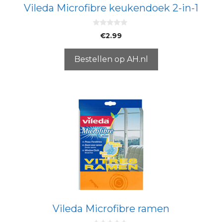
Vileda Microfibre keukendoek 2-in-1
0
€
2.99
v
a
n
5
Bestellen op AH.nl
Vileda Microfibre ramen