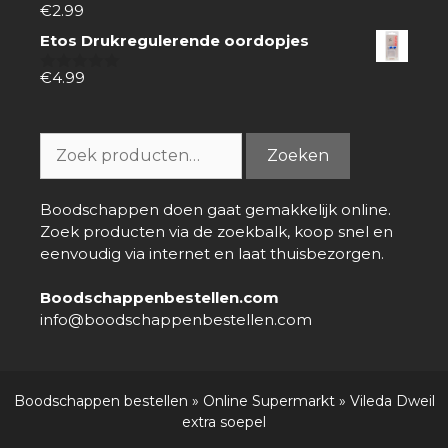
€
2.99
0
van
Etos Drukregulerende oordopjes
5
€
4.99
0
van
5
Zoeken
Zoeken
naar:
Boodschappen doen gaat gemakkelijk online.
Zoek producten via de zoekbalk, koop snel en
eenvoudig via internet en laat thuisbezorgen.
Boodschappenbestellen.com
info@boodschappenbestellen.com
Boodschappen bestellen
»
Online Supermarkt
»
Vileda Dweil
extra soepel