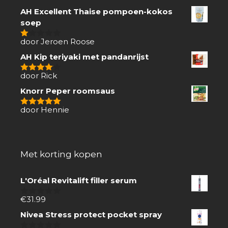
AH Excellent Thaise pompoen-kokos
soep
door Jeroen Roose
1
van
AH Kip teriyaki met pandanrijst
5
door Rick
4
van 5
Knorr Peper roomsaus
door Hennie
5
van 5
Met korting kopen
L'Oréal Revitalift filler serum
€
31.99
0
van
Nivea Stress protect pocket spray
5