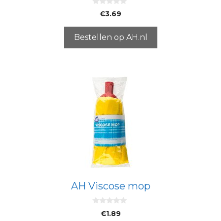
0
€
3.69
v
a
n
5
Bestellen op AH.nl
AH Viscose mop
0
€
1.89
v