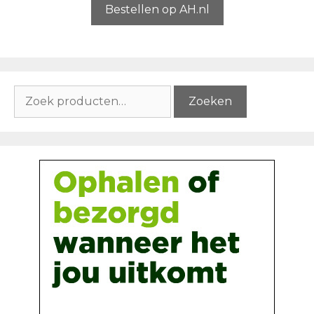
5
Bestellen op AH.nl
Zoeken
Zoeken
naar: