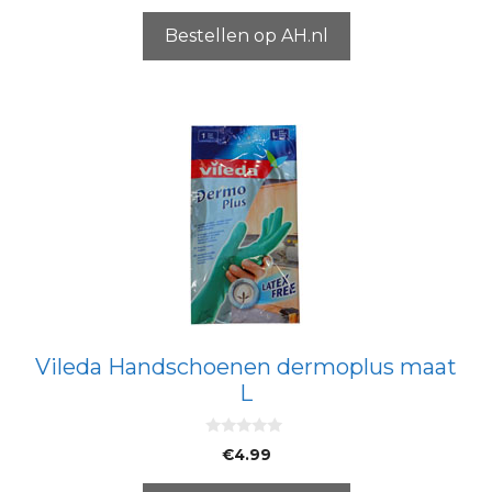
a
n
5
Bestellen op AH.nl
Vileda Handschoenen dermoplus maat
L
0
€
4.99
v
a
n