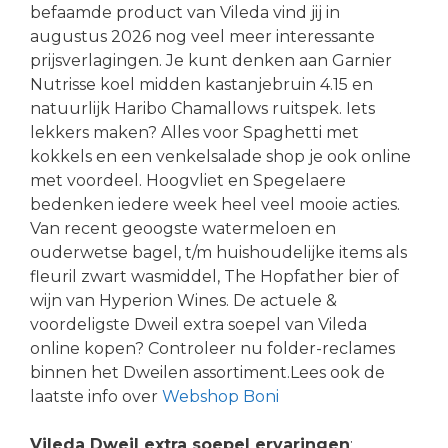
befaamde product van Vileda vind jij in
augustus 2026 nog veel meer interessante
prijsverlagingen. Je kunt denken aan Garnier
Nutrisse koel midden kastanjebruin 4.15 en
natuurlijk Haribo Chamallows ruitspek. Iets
lekkers maken? Alles voor Spaghetti met
kokkels en een venkelsalade shop je ook online
met voordeel. Hoogvliet en Spegelaere
bedenken iedere week heel veel mooie acties.
Van recent geoogste watermeloen en
ouderwetse bagel, t/m huishoudelijke items als
fleuril zwart wasmiddel, The Hopfather bier of
wijn van Hyperion Wines. De actuele &
voordeligste Dweil extra soepel van Vileda
online kopen? Controleer nu folder-reclames
binnen het Dweilen assortiment.Lees ook de
laatste info over
Webshop Boni
Vileda Dweil extra soepel ervaringen
: