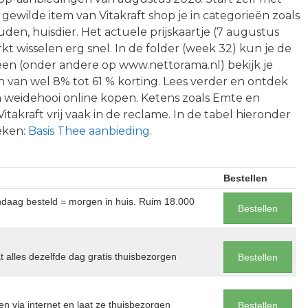
gewilde item van Vitakraft shop je in categorieën zoals
en, huisdier. Het actuele prijskaartje (7 augustus
rkt wisselen erg snel. In de folder (week 32) kun je de
 een (onder andere op www.nettorama.nl) bekijk je
n van wel 8% tot 61 % korting. Lees verder en ontdek
 weidehooi online kopen. Ketens zoals Emte en
akraft vrij vaak in de reclame. In de tabel hieronder
keken:
Basis Thee aanbieding
.
Bestellen
andaag besteld = morgen in huis. Ruim 18.000
Bestellen
at alles dezelfde dag gratis thuisbezorgen
Bestellen
en via internet en laat ze thuisbezorgen
Bestellen