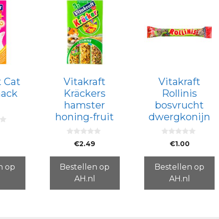
t Cat
Vitakraft
Vitakraft
nack
Kräckers
Rollinis
hamster
bosvrucht
honing-fruit
dwergkonijn
9
0
0
€
2.49
€
1.00
v
v
a
a
n
n
5
5
n op
Bestellen op
Bestellen op
l
AH.nl
AH.nl