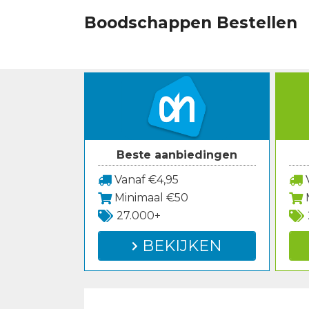
Spring
Boodschappen Bestellen
naar
inhoud
Beste aanbiedingen
Vanaf €4,95
V
Minimaal €50
27.000+
BEKIJKEN