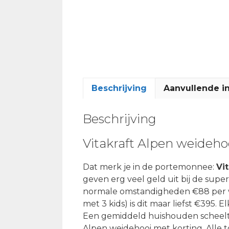
Beschrijving
Aanvullende i
Beschrijving
Vitakraft Alpen weideho
Dat merk je in de portemonnee:
Vi
geven erg veel geld uit bij de supe
normale omstandigheden €88 per wee
met 3 kids) is dit maar liefst €395. E
Een gemiddeld huishouden scheelt d
Alpen weidehooi met korting. Alle 