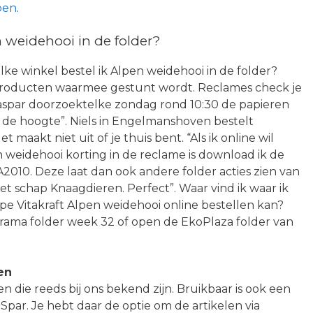
pen
.
 weidehooi in de folder?
elke winkel bestel ik Alpen weidehooi in de folder?
e producten waarmee gestunt wordt. Reclames check je
n. Jaspar doorzoektelke zondag rond 10:30 de papieren
p de hoogte”. Niels in Engelmanshoven bestelt
t maakt niet uit of je thuis bent. “Als ik online wil
 weidehooi korting in de reclame is download ik de
2010. Deze laat dan ook andere folder acties zien van
het schap Knaagdieren. Perfect”. Waar vind ik waar ik
e Vitakraft Alpen weidehooi online bestellen kan?
rama folder week 32 of open de EkoPlaza folder van
en
n die reeds bij ons bekend zijn. Bruikbaar is ook een
Spar. Je hebt daar de optie om de artikelen via