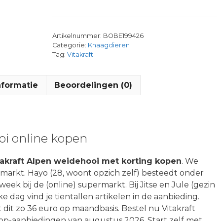
Artikelnummer:
BOBE199426
Categorie:
Knaagdieren
Tag:
Vitakraft
nformatie
Beoordelingen (0)
oi online kopen
takraft Alpen weidehooi met korting kopen
. We
rmarkt. Hayo (28, woont opzich zelf) besteedt onder
k bij de (online) supermarkt. Bij Jitse en Jule (gezin
lke dag vind je tientallen artikelen in de aanbieding.
it zo 36 euro op maandbasis. Bestel nu Vitakraft
top-aanbiedingen van augustus 2026. Start zelf met