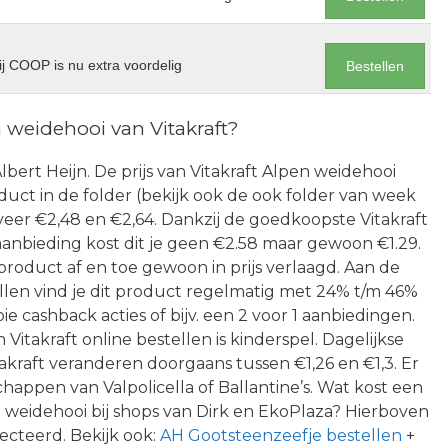
j COOP is nu extra voordelig
Bestellen
 weidehooi van Vitakraft?
Albert Heijn. De prijs van Vitakraft Alpen weidehooi
oduct in de folder (bekijk ook de ook folder van week
veer €2,48 en €2,64. Dankzij de goedkoopste Vitakraft
aanbieding kost dit je geen €2.58 maar gewoon €1.29.
 product af en toe gewoon in prijs verlaagd. Aan de
len vind je dit product regelmatig met 24% t/m 46%
ie cashback acties of bijv. een 2 voor 1 aanbiedingen.
takraft online bestellen is kinderspel. Dagelijkse
akraft veranderen doorgaans tussen €1,26 en €1,3. Er
appen van Valpolicella of Ballantine’s. Wat kost een
 weidehooi bij shops van Dirk en EkoPlaza? Hierboven
tecteerd. Bekijk ook:
AH Gootsteenzeefje bestellen
+