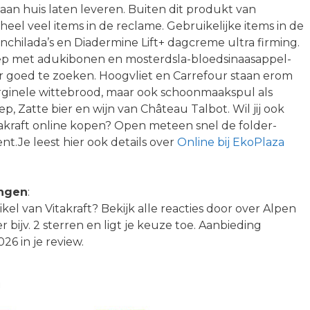
aan huis laten leveren. Buiten dit produkt van
heel veel items in de reclame. Gebruikelijke items in de
nchilada’s en Diadermine Lift+ dagcreme ultra firming.
ep met adukibonen en mosterdsla-bloedsinaasappel-
or goed te zoeken. Hoogvliet en Carrefour staan erom
orginele wittebrood, maar ook schoonmaakspul als
, Zatte bier en wijn van Château Talbot. Wil jij ook
akraft online kopen? Open meteen snel de folder-
nt.Je leest hier ook details over
Online bij EkoPlaza
ingen
:
ikel van Vitakraft? Bekijk alle reacties door over Alpen
er bijv. 2 sterren en ligt je keuze toe. Aanbieding
6 in je review.
n