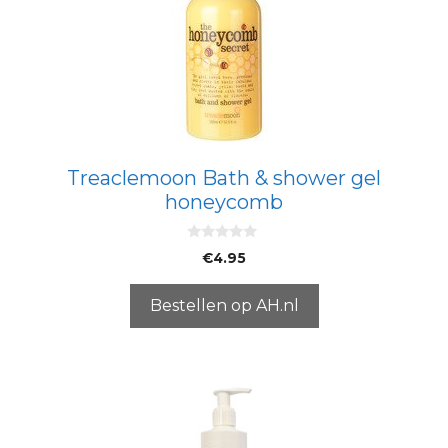
Treaclemoon Bath & shower gel
honeycomb
0
€
4.95
v
a
n
5
Bestellen op AH.nl