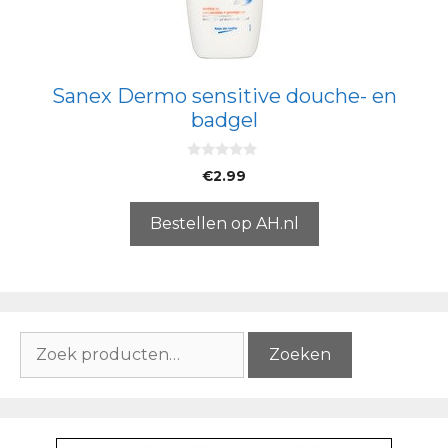
Sanex Dermo sensitive douche- en
badgel
0
€
2.99
v
a
n
5
Bestellen op AH.nl
Zoeken
Zoeken
naar: