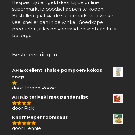
Bespaar tijd en geld door bij de online
supermarkt je boodschappen te kopen.
Bestellen gaat via de supermarkt webwinkel
veel sneller dan in de winkel. Goedkope
producten, alles op voorraad en snel aan huis
bezorgd!
Beste ervaringen
AH Excellent Thaise pompoen-kokos
soep
door Jeroen Roose
1
van
AH Kip teriyaki met pandanrijst
5
door Rick
4
van 5
Knorr Peper roomsaus
door Hennie
5
van 5