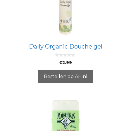
Daily Organic Douche gel
0
€
2.99
v
a
n
5
Bestellen op AH.nl