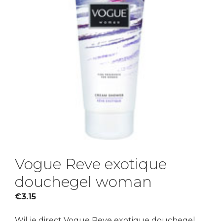
Vogue Reve exotique
douchegel woman
€
3.15
Wil je direct Vogue Reve exotique douchegel