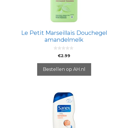
Le Petit Marseillais Douchegel
amandelmelk
0
€
2.99
v
a
n
5
Bestellen op AH.nl