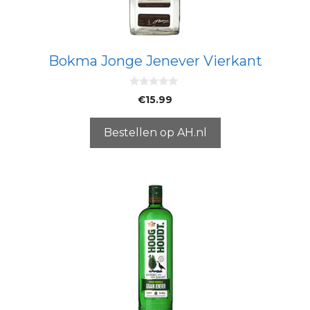
Bokma Jonge Jenever Vierkant
0
€
15.99
v
a
n
5
Bestellen op AH.nl