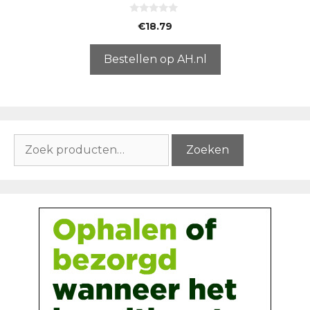
0
€
18.79
v
a
n
5
Bestellen op AH.nl
Zoeken
Zoeken
naar: