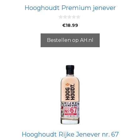
Hooghoudt Premium jenever
0
€
18.99
v
a
n
5
Bestellen op AH.nl
Hooghoudt Rijke Jenever nr. 67