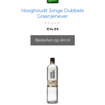
Hooghoudt Jonge Dubbele
Graanjenever
0
€
14.99
v
a
n
5
Bestellen op AH.nl