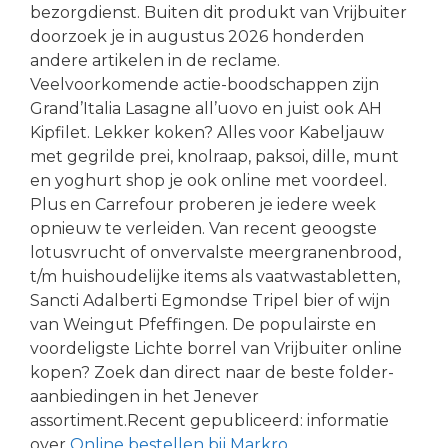
bezorgdienst. Buiten dit produkt van Vrijbuiter
doorzoek je in augustus 2026 honderden
andere artikelen in de reclame.
Veelvoorkomende actie-boodschappen zijn
Grand’Italia Lasagne all’uovo en juist ook AH
Kipfilet. Lekker koken? Alles voor Kabeljauw
met gegrilde prei, knolraap, paksoi, dille, munt
en yoghurt shop je ook online met voordeel.
Plus en Carrefour proberen je iedere week
opnieuw te verleiden. Van recent geoogste
lotusvrucht of onvervalste meergranenbrood,
t/m huishoudelijke items als vaatwastabletten,
Sancti Adalberti Egmondse Tripel bier of wijn
van Weingut Pfeffingen. De populairste en
voordeligste Lichte borrel van Vrijbuiter online
kopen? Zoek dan direct naar de beste folder-
aanbiedingen in het Jenever
assortiment.Recent gepubliceerd: informatie
over
Online bestellen bij Markro