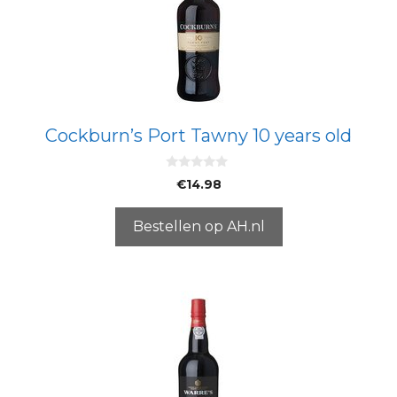
Cockburn’s Port Tawny 10 years old
0
€
14.98
v
a
n
5
Bestellen op AH.nl