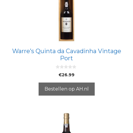
Warre’s Quinta da Cavadinha Vintage
Port
0
€
26.99
v
a
n
5
Bestellen op AH.nl