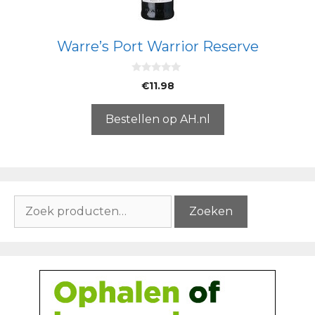
Warre’s Port Warrior Reserve
0
€
11.98
v
a
n
5
Bestellen op AH.nl
Zoeken
Zoeken
naar: