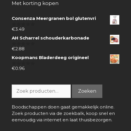
Met korting kopen
Consenza Meergranen bol glutenvri
€
3.49
0
van
AH Scharrel schouderkarbonade
5
€
2.88
0
van
Koopmans Bladerdeeg origineel
5
€
0.96
0
van
5
Zoeken
Zoeken
naar:
Boodschappen doen gaat gemakkelijk online.
Zoek producten via de zoekbalk, koop snel en
eenvoudig via internet en laat thuisbezorgen.