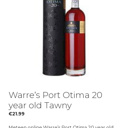
Warre’s Port Otima 20
year old Tawny
€
21.99
Meteen online Warre’s Port Otima 20 year old