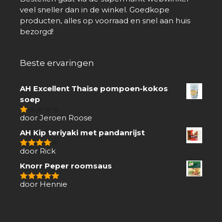
veel sneller dan in de winkel. Goedkope
producten, alles op voorraad en snel aan huis
bezorgd!
Beste ervaringen
AH Excellent Thaise pompoen-kokos
soep
door Jeroen Roose
1
van
AH Kip teriyaki met pandanrijst
5
door Rick
4
van 5
Knorr Peper roomsaus
door Hennie
5
van 5