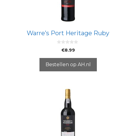
Warre’s Port Heritage Ruby
0
€
8.99
v
a
n
5
Bestellen op AH.nl