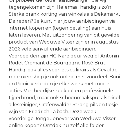
Of probeer de folder aanbiedingen die wij
tegengekomen zijn. Helemaal handig is zo’n
Sterke drank korting van winkels als Dekamarkt.
De reden? Je kunt hier jouw aanbiedingen via
internet kopen en (tegen betaling) aan huis
laten leveren. Met uitzondering van dit gewilde
product van Weduwe Visser zijn er in augustus
2026 vele aanvullende aanbiedingen.
Voorbeelden zijn HG Nare geur weg of Antonin
Rodet Cremant de Bourgogne Rosé Brut.
Handig: ook alles voor iets culinairs als Gevulde
rode uien shop je ook online met voordeel. Boni
en Picnic verleiden je elke week met mooie
acties. Van heerlijke zeekool en professionele
tijgerbrood, maar ook schoonmaakspul als tricel
allesreiniger, Grafenwalder Strong pils en flesje
wijn van Friedrich Laibach. Deze week
voordelige Jonge Jenever van Weduwe Visser
online kopen? Ontdek nu zelf alle folder-