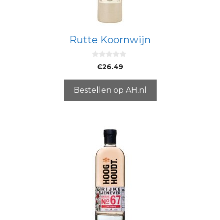
Rutte Koornwijn
0
€
26.49
v
a
n
5
Bestellen op AH.nl