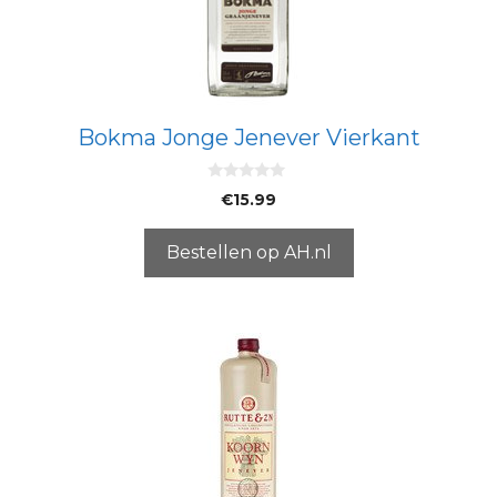
Bokma Jonge Jenever Vierkant
0
€
15.99
v
a
n
5
Bestellen op AH.nl