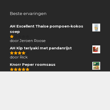
Beste ervaringen
AH Excellent Thaise pompoen-kokos
soep
door Jeroen Roose
1
van
AH Kip teriyaki met pandanrijst
5
door Rick
4
van 5
Knorr Peper roomsaus
door Hennie
5
van 5
Met korting kopen
AH Hollandse stamppot hutspot