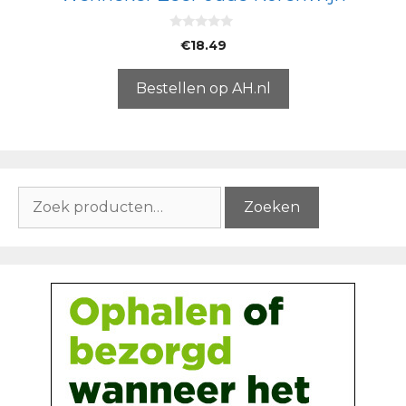
0
€
18.49
v
a
n
5
Bestellen op AH.nl
Zoeken
Zoeken
naar: