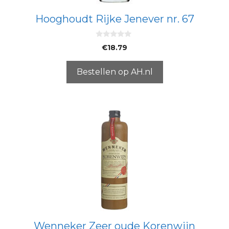
Hooghoudt Rijke Jenever nr. 67
0
€
18.79
v
a
n
5
Bestellen op AH.nl
Wenneker Zeer oude Korenwijn