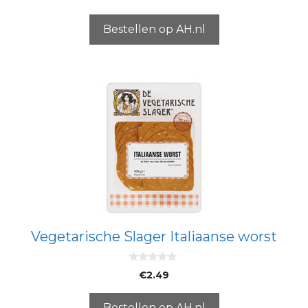
v
a
n
5
Bestellen op AH.nl
Vegetarische Slager Italiaanse worst
0
€
2.49
v
a
n
5
Bestellen op AH.nl