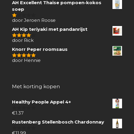
AH Excellent Thaise pompoen-kokos
soep
door Jeroen Roose
1
van
AH Kip teriyaki met pandanrijst
5
door Rick
4
van 5
Knorr Peper roomsaus
door Hennie
5
van 5
Met korting kopen
Healthy People Appel 4+
€
1.37
0
van
Rustenberg Stellenbosch Chardonnay
5
€
11.99