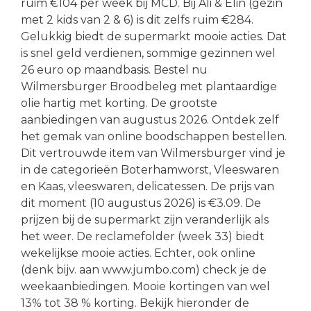
ruim €104 per week bij MCD. Bij Ali & Elin (gezin
met 2 kids van 2 & 6) is dit zelfs ruim €284.
Gelukkig biedt de supermarkt mooie acties. Dat
is snel geld verdienen, sommige gezinnen wel
26 euro op maandbasis. Bestel nu
Wilmersburger Broodbeleg met plantaardige
olie hartig met korting. De grootste
aanbiedingen van augustus 2026. Ontdek zelf
het gemak van online boodschappen bestellen.
Dit vertrouwde item van Wilmersburger vind je
in de categorieën Boterhamworst, Vleeswaren
en Kaas, vleeswaren, delicatessen. De prijs van
dit moment (10 augustus 2026) is €3.09. De
prijzen bij de supermarkt zijn veranderlijk als
het weer. De reclamefolder (week 33) biedt
wekelijkse mooie acties. Echter, ook online
(denk bijv. aan www.jumbo.com) check je de
weekaanbiedingen. Mooie kortingen van wel
13% tot 38 % korting. Bekijk hieronder de