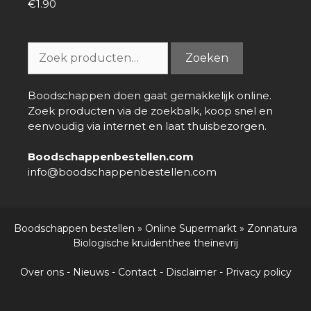
€
1.90
0
van
5
Zoeken
Zoeken
naar:
Boodschappen doen gaat gemakkelijk online.
Zoek producten via de zoekbalk, koop snel en
eenvoudig via internet en laat thuisbezorgen.
Boodschappenbestellen.com
info@boodschappenbestellen.com
Boodschappen bestellen
»
Online Supermarkt
»
Zonnatura
Biologische kruidenthee theïnevrij
Over ons
-
Nieuws
-
Contact
-
Disclaimer
-
Privacy policy