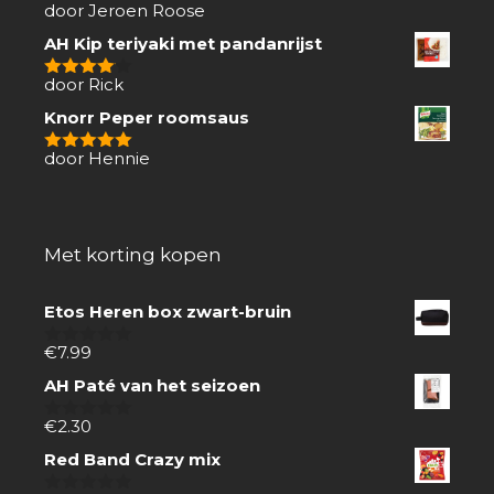
door Jeroen Roose
1
van
AH Kip teriyaki met pandanrijst
5
door Rick
4
van 5
Knorr Peper roomsaus
door Hennie
5
van 5
Met korting kopen
Etos Heren box zwart-bruin
€
7.99
0
van
AH Paté van het seizoen
5
€
2.30
0
van
Red Band Crazy mix
5