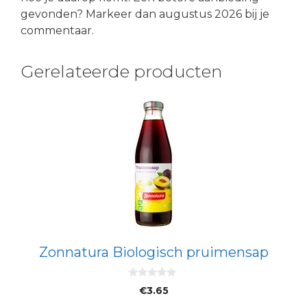
gevonden? Markeer dan augustus 2026 bij je
commentaar.
Gerelateerde producten
Zonnatura Biologisch pruimensap
0
€
3.65
v
a