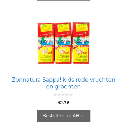
Zonnatura Sappa! kids rode vruchten
en groenten
0
€
1.79
v
a
n
5
Bestellen op AH.nl