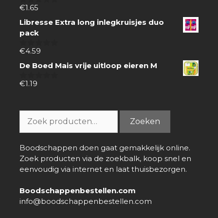
€
1.65
0
van
Libresse Extra long inlegkruisjes duo
5
pack
€
4.59
0
van
De Boed Mais vrije uitloop eieren M
5
€
1.19
0
van
5
Zoeken
Zoeken
naar:
Boodschappen doen gaat gemakkelijk online.
Zoek producten via de zoekbalk, koop snel en
eenvoudig via internet en laat thuisbezorgen.
Boodschappenbestellen.com
info@boodschappenbestellen.com