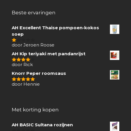
Beste ervaringen
AH Excellent Thaise pompoen-kokos
soep
door Jeroen Roose
1
van
AH Kip teriyaki met pandanrijst
5
door Rick
4
van 5
Knorr Peper roomsaus
door Hennie
5
van 5
Met korting kopen
AH BASIC Sultana rozijnen