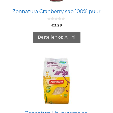
Zonnatura Cranberry sap 100% puur
0
€
3.29
v
a
n
5
Bestellen op AH.nl