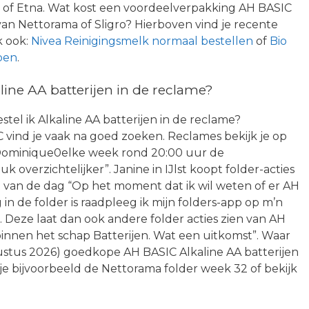
a of Etna. Wat kost een voordeelverpakking AH BASIC
 van Nettorama of Sligro? Hierboven vind je recente
k ook:
Nivea Reinigingsmelk normaal bestellen
of
Bio
pen
.
ine AA batterijen in de reclame?
estel ik Alkaline AA batterijen in de reclame?
vind je vaak na goed zoeken. Reclames bekijk je op
r. Dominique0elke week rond 20:00 uur de
k overzichtelijker”. Janine in IJlst koopt folder-acties
 van de dag “Op het moment dat ik wil weten of er AH
 in de folder is raadpleeg ik mijn folders-app op m’n
 Deze laat dan ook andere folder acties zien van AH
binnen het schap Batterijen. Wat een uitkomst”. Waar
ustus 2026) goedkope AH BASIC Alkaline AA batterijen
je bijvoorbeeld de Nettorama folder week 32 of bekijk