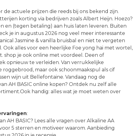
 de actuele prijzen die reeds bij ons bekend zijn.
terijen korting via bedrijven zoals Albert Heijn. Hoezo?
 en (tegen betaling) aan huis laten leveren. Buiten
heck je in augustus 2026 nog veel meer interessante
nical Jasmine & vanilla bruisbal en niet te vergeten
. Ook alles voor een heerlijke Foe yong hai met wortel,
st. shop je ook online met voordeel. Deen of
k opnieuw te verleiden. Van verrukkelijke
 roggebrood, maar ook schoonmaakspul als cif
essen wijn uit Bellefontaine. Vandaag nog de
 van AH BASIC online kopen? Ontdek nu zelf alle
sortiment.Ook handig: alles wat je moet weten over
ervaringen
:
 van AH BASIC? Lees alle vragen over Alkaline AA
ijv. voor 5 sterren en motiveer waarom. Aanbieding
tus 2026 in je recensie.