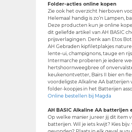
Folder-acties online kopen
Zie ook het overzicht hierboven voor
Helemaal handig is zo’n Lampen, bat
Deze producten kun je online kopen
dit geliefde artikel van AH BASIC c
prijsverlagingen. Denk aan Etos Bota
AH Gebraden kipfiletplakjes naturel
lente-ui, champignons, tauge en rij
Intermarche proberen je iedere wee
hertshoornweegbree of onvervalste
keukenontvetter, Bairs II bier en fl
voordeligste Alkaline AA batterijen
folder-koopjes in het Batterijen as
Online bestellen bij Magda
AH BASIC Alkaline AA batterijen 
Op welke manier jureer jij dit item
batterijen. Wil je iets kwijt? Kies b
gevonden? Plaats in elk geval augus