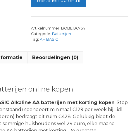
Bestellen op AH.nl
Artikelnummer:
BOBE196764
Categorie:
Batterijen
Tag:
AH BASIC
nformatie
Beoordelingen (0)
tterijen online kopen
SIC Alkaline AA batterijen met korting kopen
. Stop
eenstaand) spendeert minimaal €129 per week bij Lidl.
nderen) bedraagt dit ruim €428. Gelukkig biedt de
elt sommige huishoudens wel 29 euro, elke maand
ne AA batterijen met korting. De grootste