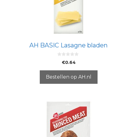
AH BASIC Lasagne bladen
0
€
0.64
v
a
n
5
Bestellen op AH.nl