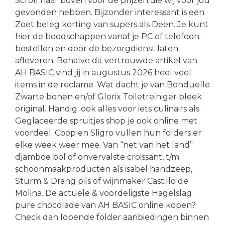
Scroll naar boven voor de prijzen die wij voor jou
gevonden hebben. Bijzonder interessant is een
Zoet beleg korting van supers als Deen. Je kunt
hier de boodschappen vanaf je PC of telefoon
bestellen en door de bezorgdienst laten
afleveren. Behalve dit vertrouwde artikel van
AH BASIC vind jij in augustus 2026 heel veel
items in de reclame. Wat dacht je van Bonduelle
Zwarte bonen en/of Glorix Toiletreiniger bleek
original. Handig: ook alles voor iets culinairs als
Geglaceerde spruitjes shop je ook online met
voordeel. Coop en Sligro vullen hun folders er
elke week weer mee. Van “net van het land”
djamboe bol of onvervalste croissant, t/m
schoonmaakproducten als isabel handzeep,
Sturm & Drang pils of wijnmaker Castillo de
Molina. De actuele & voordeligste Hagelslag
pure chocolade van AH BASIC online kopen?
Check dan lopende folder aanbiedingen binnen