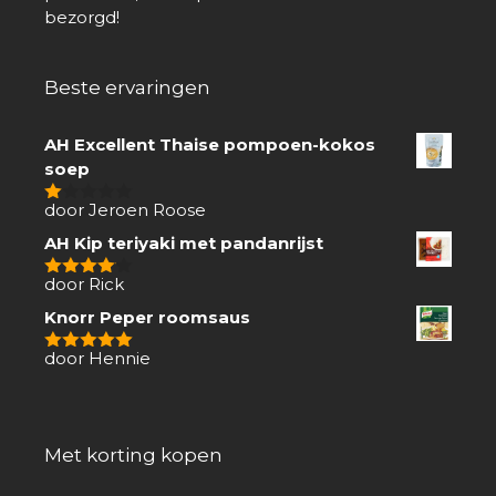
bezorgd!
Beste ervaringen
AH Excellent Thaise pompoen-kokos
soep
door Jeroen Roose
1
van
AH Kip teriyaki met pandanrijst
5
door Rick
4
van 5
Knorr Peper roomsaus
door Hennie
5
van 5
Met korting kopen