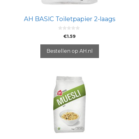
AH BASIC Toiletpapier 2-laags
0
€
1.59
v
a
n
5
Bestellen op AH.nl