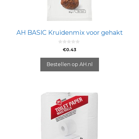
AH BASIC Kruidenmix voor gehakt
0
€
0.43
v
a
n
5
Bestellen op AH.nl