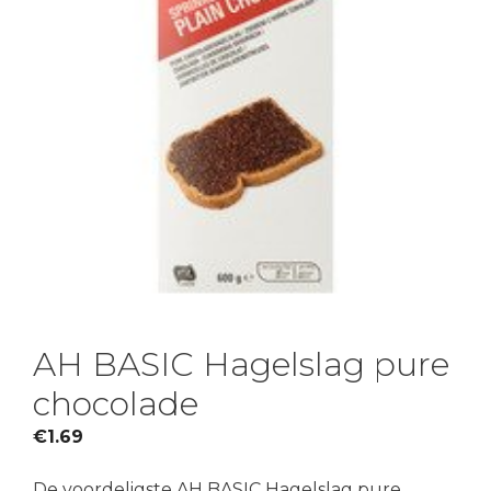
AH BASIC Hagelslag pure
chocolade
€
1.69
De voordeligste AH BASIC Hagelslag pure