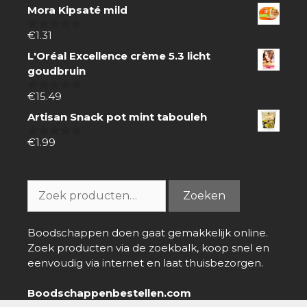
Mora Kipsaté mild
€
1.31
0
van
L'Oréal Excellence crème 5.3 licht
5
goudbruin
€
15.49
0
van
Artisan Snack pot mint tabouleh
5
€
1.99
0
van
5
Zoeken
Zoeken
naar:
Boodschappen doen gaat gemakkelijk online.
Zoek producten via de zoekbalk, koop snel en
eenvoudig via internet en laat thuisbezorgen.
Boodschappenbestellen.com