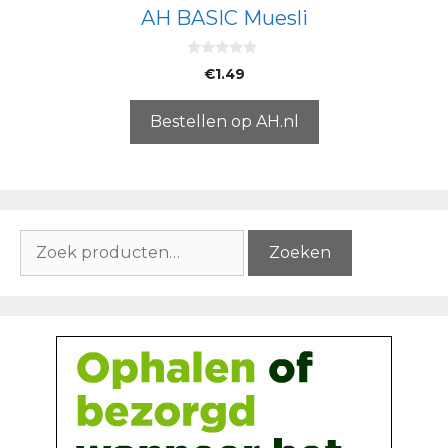
AH BASIC Muesli
0
€
1.49
v
a
n
5
Bestellen op AH.nl
Zoeken
Zoeken
naar: