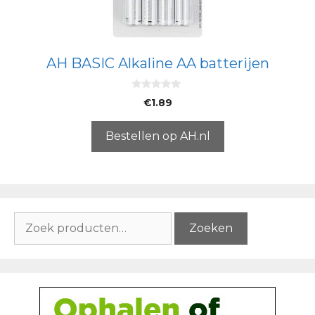
AH BASIC Alkaline AA batterijen
0
€
1.89
v
a
n
5
Bestellen op AH.nl
Zoeken
Zoeken
naar: