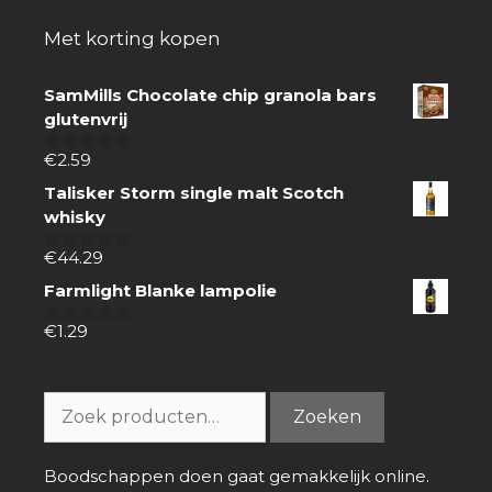
Met korting kopen
SamMills Chocolate chip granola bars
glutenvrij
€
2.59
0
van
Talisker Storm single malt Scotch
5
whisky
€
44.29
0
van
Farmlight Blanke lampolie
5
€
1.29
0
van
5
Zoeken
Zoeken
naar:
Boodschappen doen gaat gemakkelijk online.