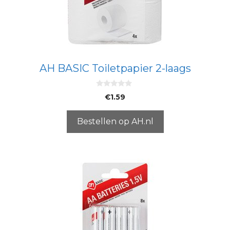
AH BASIC Toiletpapier 2-laags
0
€
1.59
v
a
n
5
Bestellen op AH.nl