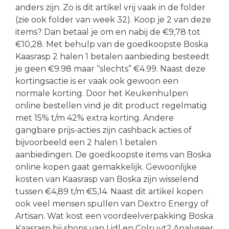
anders zijn. Zo is dit artikel vrij vaak in de folder
(zie ook folder van week 32). Koop je 2 van deze
items? Dan betaal je om en nabij de €9,78 tot
€10,28. Met behulp van de goedkoopste Boska
Kaasrasp 2 halen 1 betalen aanbieding besteedt
je geen €9.98 maar “slechts” €4.99. Naast deze
kortingsactie is er vaak ook gewoon een
normale korting. Door het Keukenhulpen
online bestellen vind je dit product regelmatig
met 15% t/m 42% extra korting. Andere
gangbare prijs-acties zijn cashback acties of
bijvoorbeeld een 2 halen 1 betalen
aanbiedingen. De goedkoopste items van Boska
online kopen gaat gemakkelijk. Gewoonlijke
kosten van Kaasrasp van Boska zijn wisselend
tussen €4,89 t/m €5,14. Naast dit artikel kopen
ook veel mensen spullen van Dextro Energy of
Artisan. Wat kost een voordeelverpakking Boska
Kaasrasp bij shops van Lidl en Colruyt? Analyseer