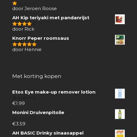
door Jeroen Roose
1
van
AH Kip teriyaki met pandanrijst
5
door Rick
4
van 5
Knorr Peper roomsaus
door Hennie
5
van 5
Met korting kopen
Etos Eye make-up remover lotion
€
1.99
0
van
Monini Druivenpitolie
5
€
3.59
0
van
AH BASIC Drinky sinaasappel
5