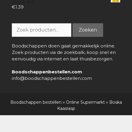
€
1.39
0
van
5
Zoeken
Zoeken
naar:
Boodschappen doen gaat gemakkelijk online.
Zoek producten via de zoekbalk, koop snel en
eenvoudig via internet en laat thuisbezorgen.
Boodschappenbestellen.com
info@boodschappenbestellen.com
Boodschappen bestellen
»
Online Supermarkt
»
Boska
Kaasrasp
Over ons
-
Nieuws
-
Contact
-
Disclaimer
-
Privacy policy