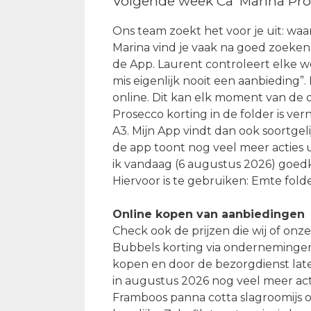
Volgende week Ca’ Marina Pro
Ons team zoekt het voor je uit: waar
Marina vind je vaak na goed zoeken.
de App. Laurent controleert elke w
mis eigenlijk nooit een aanbieding”.
online. Dit kan elk moment van de d
Prosecco korting in de folder is v
A3. Mijn App vindt dan ook soortgel
de app toont nog veel meer acties 
ik vandaag (6 augustus 2026) goedk
Hiervoor is te gebruiken: Emte fold
Online kopen van aanbiedingen
Check ook de prijzen die wij of on
Bubbels korting via ondernemingen
kopen en door de bezorgdienst laten
in augustus 2026 nog veel meer act
Framboos panna cotta slagroomijs of