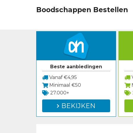
Spring
Boodschappen Bestellen
naar
inhoud
Beste aanbiedingen
Vanaf €4,95
V
Minimaal €50
27.000+
BEKIJKEN