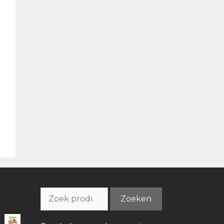
Zoeken
Zoeken
naar: