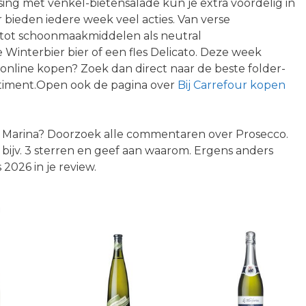
ssing met venkel-bietensalade kun je extra voordelig in
 bieden iedere week veel acties. Van verse
, tot schoonmaakmiddelen als neutral
nterbier bier of een fles Delicato. Deze week
 online kopen? Zoek dan direct naar de beste folder-
rtiment.Open ook de pagina over
Bij Carrefour kopen
a’ Marina? Doorzoek alle commentaren over Prosecco.
bijv. 3 sterren en geef aan waarom. Ergens anders
026 in je review.
n