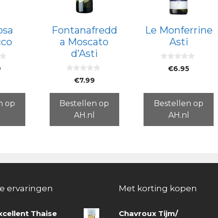
osa
Fontanafredd
Le Monferrine
cco
a Moscato
Asti
d’Asti
0
9
€
6.95
v
0
a
€
7.99
v
n
a
5
n
5
n op
Bestellen op
Bestellen op
l
AH.nl
AH.nl
e ervaringen
Met korting kopen
xcellent Thaise
Chavroux Tijm/