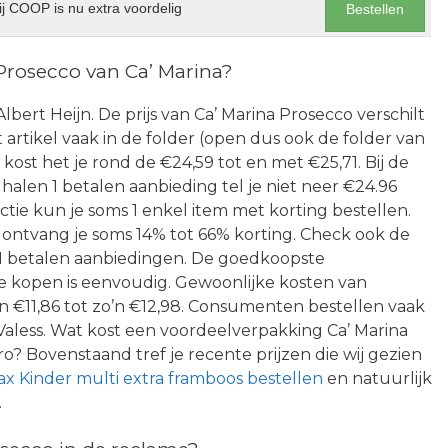
j COOP is nu extra voordelig
Bestellen
Prosecco van Ca’ Marina?
Albert Heijn. De prijs van Ca’ Marina Prosecco verschilt
artikel vaak in de folder (open dus ook de folder van
ost het je rond de €24,59 tot en met €25,71. Bij de
alen 1 betalen aanbieding tel je niet neer €24.96
ctie kun je soms 1 enkel item met korting bestellen.
 ontvang je soms 14% tot 66% korting. Check ook de
 1 betalen aanbiedingen. De goedkoopste
e kopen is eenvoudig. Gewoonlijke kosten van
an €11,86 tot zo’n €12,98. Consumenten bestellen vaak
aless. Wat kost een voordeelverpakking Ca’ Marina
ro? Bovenstaand tref je recente prijzen die wij gezien
x Kinder multi extra framboos bestellen
en natuurlijk
.