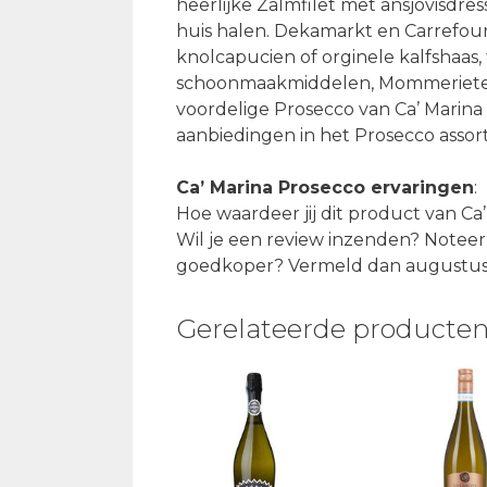
heerlijke Zalmfilet met ansjovisdre
huis halen. Dekamarkt en Carrefour
knolcapucien of orginele kalfshaas
schoonmaakmiddelen, Mommeriete Wi
voordelige Prosecco van Ca’ Marina
aanbiedingen in het Prosecco asso
Ca’ Marina Prosecco ervaringen
:
Hoe waardeer jij dit product van C
Wil je een review inzenden? Noteer 
goedkoper? Vermeld dan augustus 2
Gerelateerde producte