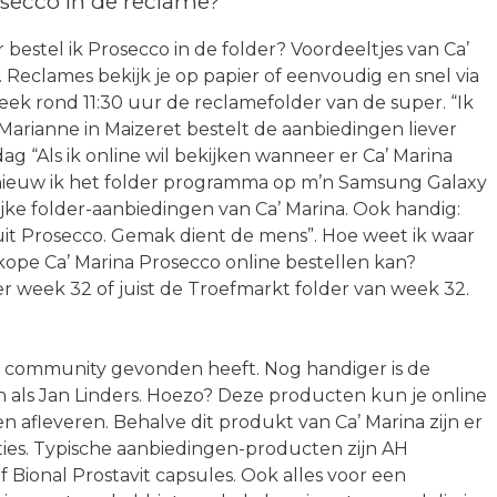
secco in de reclame?
 bestel ik Prosecco in de folder? Voordeeltjes van Ca’
 Reclames bekijk je op papier of eenvoudig en snel via
eek rond 11:30 uur de reclamefolder van de super. “Ik
 Marianne in Maizeret bestelt de aanbiedingen liever
ag “Als ik online wil bekijken wanneer er Ca’ Marina
ernieuw ik het folder programma op m’n Samsung Galaxy
ijke folder-aanbiedingen van Ca’ Marina. Ook handig:
uit Prosecco. Gemak dient de mens”. Hoe weet ik waar
ope Ca’ Marina Prosecco online bestellen kan?
er week 32 of juist de Troefmarkt folder van week 32.
ze community gevonden heeft. Nog handiger is de
 als Jan Linders. Hoezo? Deze producten kun je online
 afleveren. Behalve dit produkt van Ca’ Marina zijn er
ies. Typische aanbiedingen-producten zijn AH
 Bional Prostavit capsules. Ook alles voor een