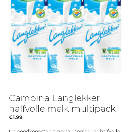
Campina Langlekker
halfvolle melk multipack
€
1.99
De goedkoopste Campina Langlekker halfvolle