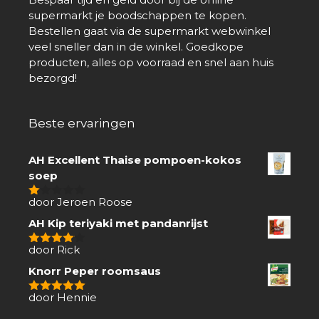
supermarkt je boodschappen te kopen.
Bestellen gaat via de supermarkt webwinkel
veel sneller dan in de winkel. Goedkope
producten, alles op voorraad en snel aan huis
bezorgd!
Beste ervaringen
AH Excellent Thaise pompoen-kokos
soep
door Jeroen Roose
1
van
AH Kip teriyaki met pandanrijst
5
door Rick
4
van 5
Knorr Peper roomsaus
door Hennie
5
van 5