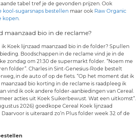
aande tabel tref je de gevonden prijzen. Ook
 kool-sugarsnaps bestellen
maar ook
Raw Organic
ne kopen
.
ad maanzaad bio in de reclame?
 ik Koek lijnzaad maanzaad bio in de folder? Spullen
nbieding. Boodschappen in de reclame vind je in de
t elke zondag om 21:30 de supermarkt folder. “Noem me
eren folder”. Charles in Sint-Genesius-Rode bestelt
weg, in de auto of op de fiets. “Op het moment dat ik
d maanzaad bio korting in de reclame is raadpleeg ik
an vind ik ook andere folder-aanbiedingen van Cereal.
meer acties uit Koek Suikerbewust. Wat een uitkomst”.
 augustus 2026) goedkope Cereal Koek lijnzaad
Daarvoor is uiteraard zo’n Plus folder week 32 of de
estellen