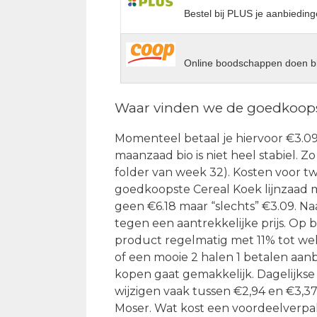
Bestel bij PLUS je aanbieding
Online boodschappen doen bi
Waar vinden we de goedkoops
Momenteel betaal je hiervoor €3.09 b
maanzaad bio is niet heel stabiel. Zo 
folder van week 32). Kosten voor twe
goedkoopste Cereal Koek lijnzaad m
geen €6.18 maar “slechts” €3.09. Na
tegen een aantrekkelijke prijs. Op b
product regelmatig met 11% tot wel
of een mooie 2 halen 1 betalen aan
kopen gaat gemakkelijk. Dagelijkse
wijzigen vaak tussen €2,94 en €3,3
Moser. Wat kost een voordeelverpak