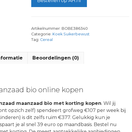
Bestellen op AH.nl
Artikelnummer:
BOBE386340
Categorie:
Koek Suikerbewust
Tag:
Cereal
nformatie
Beoordelingen (0)
anzaad bio online kopen
ijnzaad maanzaad bio met korting kopen
. Wil jij
oont opzich zelf) spendeert grofweg €107 per week bij
kinderen) is dit zelfs ruim €377. Gelukkig kun je
spaart je al snel 39 euro op maandbasis. Bestel nu
met korting. De meest aantrekkelijke aanbiedingen