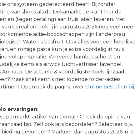
ie ons systeem gedetecteerd heeft. Bijzonder
ting van shops als de Dekamarkt. Je kunt hier de
en en (tegen betaling) aan huis laten leveren. Met
el van Cereal ontdek jij in augustus 2026 nog veel meer
elvoorkomende actie-boodschappen zijn Landerbrau
logisch Waterijs bosfruit. Ook alles voor een heerlijke
, en romige pasta kun je extra voordelig in huis
jou volop inspiratie. Van verse bamboescheut en
elijke items als airwick luchtverfrisser lavendel,
es Amiraux. De actuele & voordeligste Koek lijnzaad
en? Maak snel kennis met lopende folder-acties
ortiment.Open ook de pagina over
Online bestellen bij
io ervaringen
:
t supermarkt-artikel van Cereal? Check de opinie van
anzaad bio. Zelf ook iets beoordelen? Selecteer bijv.
anbieding gevonden? Markeer dan augustus 2026 in je