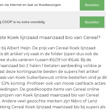
en via internet en laat ze thuisbezorgen
Bestellen
j COOP is nu extra voordelig
Bestellen
te Koek lijnzaad maanzaad bio van Cereal?
ij Albert Heijn. De prijs van Cereal Koek lijnzaad
is dit artikel vrij vaak in de folder (open dus ook de
e stuks variëren tussen €6,09 tot €6,46. Bij de
aanzaad bio 2 halen 1 betalen aanbieding voldoe je
ast deze kortingsactie bieden de supers het artikel
asis van Koek Suikerbewust online bestellen vind je dit
 53% korting. Profiteer ook van mooie cashback acties
biedingen. De goedkoopste items van Cereal online
 prijzen van Koek lijnzaad maanzaad bio van Cereal
7. Andere veel gezochte merken zijn Nibro of Lenz
king Cereal Koek lijnzaad maanzaad bio bij supers als