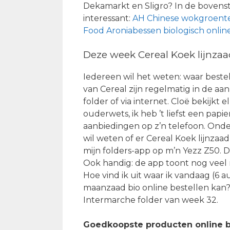
Dekamarkt en Sligro? In de bovenst
interessant:
AH Chinese wokgroente
Food Aroniabessen biologisch onli
Deze week Cereal Koek lijnza
Iedereen wil het weten: waar bestel
van Cereal zijn regelmatig in de aa
folder of via internet. Cloë bekijk
ouderwets, ik heb ’t liefst een papi
aanbiedingen op z’n telefoon. Onder
wil weten of er Cereal Koek lijnzaa
mijn folders-app op m’n Yezz Z50. D
Ook handig: de app toont nog veel 
Hoe vind ik uit waar ik vandaag (6
maanzaad bio online bestellen kan? 
Intermarche folder van week 32.
Goedkoopste producten online b