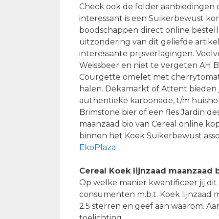
Check ook de folder aanbiedingen d
interessant is een Suikerbewust kor
boodschappen direct online bestell
uitzondering van dit geliefde artik
interessante prijsverlagingen. Ve
Weissbeer en niet te vergeten AH Bio
Courgette omelet met cherrytomaten
halen. Dekamarkt of Attent bieden 
authentieke karbonade, t/m huishoud
Brimstone bier of een fles Jardin d
maanzaad bio van Cereal online kop
binnen het Koek Suikerbewust ass
EkoPlaza
Cereal Koek lijnzaad maanzaad b
Op welke manier kwantificeer jij di
consumenten m.b.t. Koek lijnzaad ma
2.5 sterren en geef aan waarom. A
toelichting.