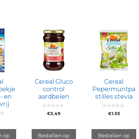
n
al
Cereal Gluco
Cereal
oekje
control
Pepermuntpa
- en
aardbeien
stilles stevia
vrij
0
0
€
3.49
€
1.55
v
v
a
a
5
n
n
5
5
n op
Bestellen op
Bestellen op