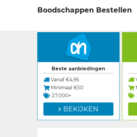
Spring
Boodschappen Bestellen
naar
inhoud
Beste aanbiedingen
Vanaf €4,95
V
Minimaal €50
27.000+
BEKIJKEN