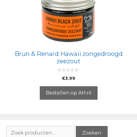
Brun & Renard Hawaii zongedroogd
zeezout
0
€
3.99
v
a
n
5
Bestellen op AH.nl
Zoeken
Zoeken
naar: