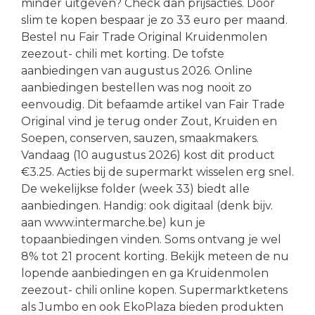
minder uitgeven? Check dan prijsacties. Door
slim te kopen bespaar je zo 33 euro per maand.
Bestel nu Fair Trade Original Kruidenmolen
zeezout- chili met korting. De tofste
aanbiedingen van augustus 2026. Online
aanbiedingen bestellen was nog nooit zo
eenvoudig. Dit befaamde artikel van Fair Trade
Original vind je terug onder Zout, Kruiden en
Soepen, conserven, sauzen, smaakmakers.
Vandaag (10 augustus 2026) kost dit product
€3.25. Acties bij de supermarkt wisselen erg snel.
De wekelijkse folder (week 33) biedt alle
aanbiedingen. Handig: ook digitaal (denk bijv.
aan www.intermarche.be) kun je
topaanbiedingen vinden. Soms ontvang je wel
8% tot 21 procent korting. Bekijk meteen de nu
lopende aanbiedingen en ga Kruidenmolen
zeezout- chili online kopen. Supermarktketens
als Jumbo en ook EkoPlaza bieden produkten