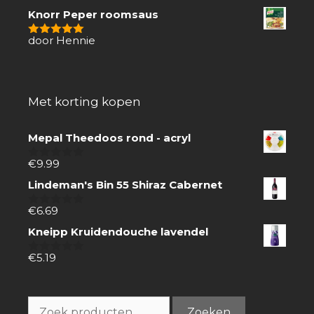
Knorr Peper roomsaus
door Hennie
5
van 5
Met korting kopen
Mepal Theedoos rond - acryl
€
9.99
0
van
Lindeman's Bin 55 Shiraz Cabernet
5
€
6.69
0
van
Kneipp Kruidendouche lavendel
5
€
5.19
0
van
5
Zoeken
Zoeken