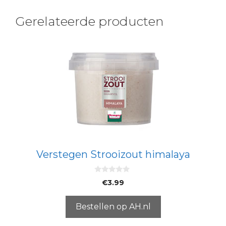
Gerelateerde producten
Verstegen Strooizout himalaya
0
€
3.99
v
a
n
5
Bestellen op AH.nl