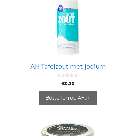
AH Tafelzout met jodium
0
€
0.29
v
a
n
5
Bestellen op AH.nl