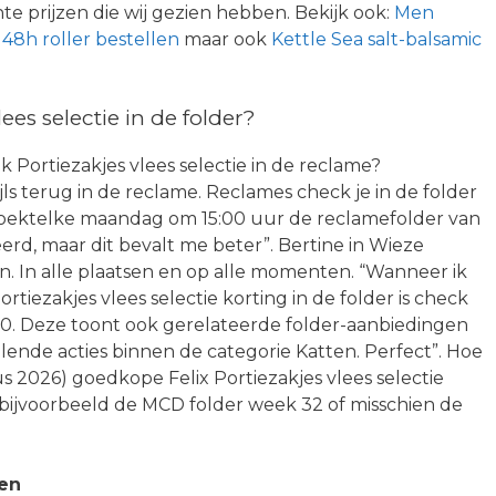
e prijzen die wij gezien hebben. Bekijk ook:
Men
48h roller bestellen
maar ook
Kettle Sea salt-balsamic
ees selectie in de folder?
k Portiezakjes vlees selectie in de reclame?
jls terug in de reclame. Reclames check je in de folder
rzoektelke maandag om 15:00 uur de reclamefolder van
rd, maar dit bevalt me beter”. Bertine in Wieze
n. In alle plaatsen en op alle momenten. “Wanneer ik
rtiezakjes vlees selectie korting in de folder is check
20. Deze toont ook gerelateerde folder-aanbiedingen
llende acties binnen de categorie Katten. Perfect”. Hoe
s 2026) goedkope Felix Portiezakjes vlees selectie
 bijvoorbeeld de MCD folder week 32 of misschien de
len