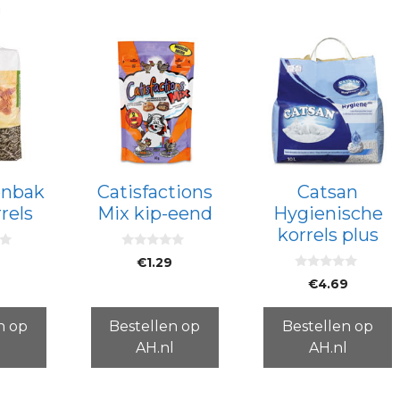
n
enbak
Catisfactions
Catsan
rels
Mix kip-eend
Hygienische
korrels plus
0
9
€
1.29
v
0
a
€
4.69
v
n
a
5
n
5
n op
Bestellen op
Bestellen op
l
AH.nl
AH.nl