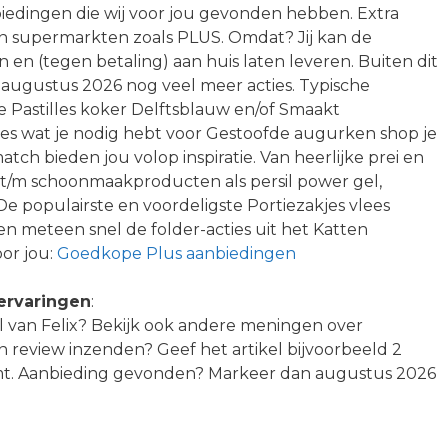
iedingen die wij voor jou gevonden hebben. Extra
van supermarkten zoals PLUS. Omdat? Jij kan de
en en (tegen betaling) aan huis laten leveren. Buiten dit
in augustus 2026 nog veel meer acties. Typische
 Pastilles koker Delftsblauw en/of Smaakt
les wat je nodig hebt voor Gestoofde augurken shop je
tch bieden jou volop inspiratie. Van heerlijke prei en
 t/m schoonmaakproducten als persil power gel,
 De populairste en voordeligste Portiezakjes vlees
en meteen snel de folder-acties uit het Katten
oor jou:
Goedkope Plus aanbiedingen
 ervaringen
:
kel van Felix? Bekijk ook andere meningen over
een review inzenden? Geef het artikel bijvoorbeeld 2
omt. Aanbieding gevonden? Markeer dan augustus 2026