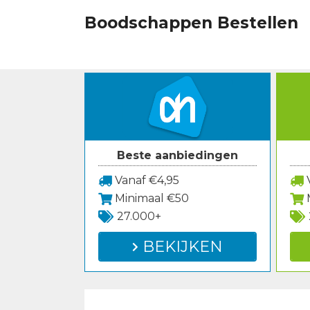
Spring
Boodschappen Bestellen
naar
inhoud
Beste aanbiedingen
Vanaf €4,95
V
Minimaal €50
27.000+
BEKIJKEN