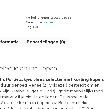
Artikelnummer:
BOBE106933
Categorie:
Katten
Tag:
Felix
nformatie
Beoordelingen (0)
selectie online kopen
lix Portiezakjes vlees selectie met korting kopen
.
 duur genoeg. Renée (21, vrijgezel) besteedt om en
lvijn & Isabelle (gezin 2 kids) ligt dit maandelijks rond
rkt wil je niet laten liggen. Dat is snel geld
2 euro, elke maand opnieuw. Bestel nu Felix
ting. Alle top-aanbiedingen van augustus 2026. Bij