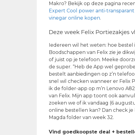
Makro? Bekijk op deze pagina recent
Expert Cool power anti-transparant 
vinegar online kopen
.
Deze week Felix Portiezakjes vl
Iedereen wil het weten: hoe bestel i
Boodschappen van Felix zie je dikwi
of juist op je telefoon. Meeke doo
de super. “Heb de App wel geprobee
bestelt aanbiedingen op z’n telefoo
snel wil checken wanneer er Felix Po
ik de folder-app op m’n Lenovo A8
van Felix. Mijn app toont ook aanvu
zoeken we of ik vandaag (6 augustu
online bestellen kan? Dan check je
Magda folder van week 32.
Vind goedkoopste deal + bestel