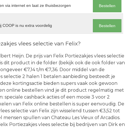
en via internet en laat ze thuisbezorgen
Bestellen
j COOP is nu extra voordelig
Bestellen
akjes vlees selectie van Felix?
bert Heijn. De prijs van Felix Portiezakjes vlees selectie
s dit product in de folder (bekijk ook de ook folder van
 ongeveer €7,14 t/m €7,36. Door middel van de
s selectie 2 halen 1 betalen aanbieding besteedt je
 deze kortingsactie bieden supers vaak ook gewoon
en online bestellen vind je dit product regelmatig met
n: speciale cashback acties of een mooie 3 voor 2
elen van Felix online bestellen is super eenvoudig. De
lees selectie van Felix zijn wisselend tussen €3,52 tot
eel mensen spullen van Chateau Les Vieux of Arcadios.
ix Portiezakjes vlees selectie bij bedrijven van Dirk en