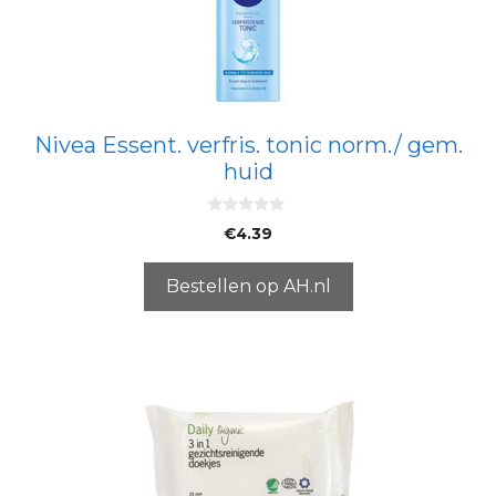
Nivea Essent. verfris. tonic norm./ gem.
huid
0
€
4.39
v
a
n
5
Bestellen op AH.nl