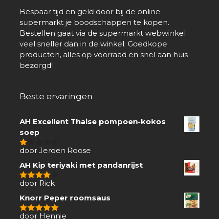
Bespaar tijd en geld door bij de online
supermarkt je boodschappen te kopen.
Bestellen gaat via de supermarkt webwinkel
veel sneller dan in de winkel. Goedkope
producten, alles op voorraad en snel aan huis
bezorgd!
Beste ervaringen
AH Excellent Thaise pompoen-kokos
soep
door Jeroen Roose
1
van
AH Kip teriyaki met pandanrijst
5
door Rick
4
van 5
Knorr Peper roomsaus
door Hennie
5
van 5