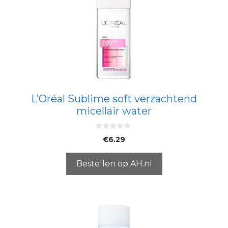
L’Oréal Sublime soft verzachtend
micellair water
0
€
6.29
v
a
n
5
Bestellen op AH.nl