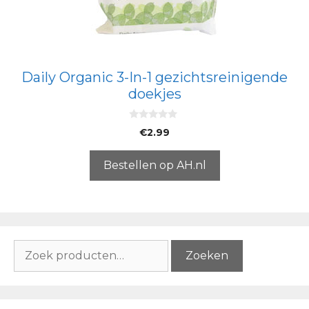
Daily Organic 3-In-1 gezichtsreinigende
doekjes
0
€
2.99
v
a
n
5
Bestellen op AH.nl
Zoeken
Zoeken
naar: