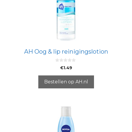
AH Oog & lip reinigingslotion
0
€
1.49
v
a
n
5
Bestellen op AH.nl