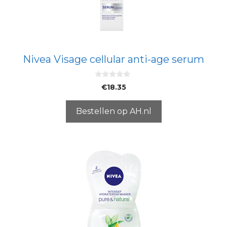
Nivea Visage cellular anti-age serum
0
€
18.35
v
a
n
5
Bestellen op AH.nl