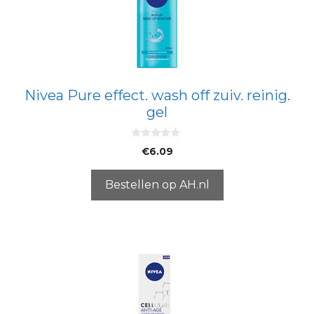
Nivea Pure effect. wash off zuiv. reinig.
gel
0
€
6.09
v
a
n
5
Bestellen op AH.nl