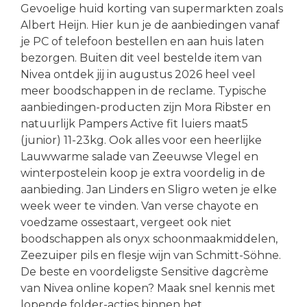
Gevoelige huid korting van supermarkten zoals
Albert Heijn. Hier kun je de aanbiedingen vanaf
je PC of telefoon bestellen en aan huis laten
bezorgen. Buiten dit veel bestelde item van
Nivea ontdek jij in augustus 2026 heel veel
meer boodschappen in de reclame. Typische
aanbiedingen-producten zijn Mora Ribster en
natuurlijk Pampers Active fit luiers maat5
(junior) 11-23kg. Ook alles voor een heerlijke
Lauwwarme salade van Zeeuwse Vlegel en
winterpostelein koop je extra voordelig in de
aanbieding. Jan Linders en Sligro weten je elke
week weer te vinden. Van verse chayote en
voedzame ossestaart, vergeet ook niet
boodschappen als onyx schoonmaakmiddelen,
Zeezuiper pils en flesje wijn van Schmitt-Söhne.
De beste en voordeligste Sensitive dagcrème
van Nivea online kopen? Maak snel kennis met
lopende folder-acties binnen het