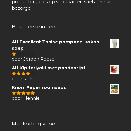
producten, alles op voorraad en snel aan huis
bezorgd!
Beste ervaringen
AH Excellent Thaise pompoen-kokos
soep
door Jeroen Roose
1
van
AH Kip teriyaki met pandanrijst
5
door Rick
4
van 5
Knorr Peper roomsaus
door Hennie
5
van 5
Met korting kopen