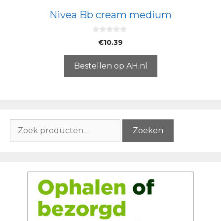
Nivea Bb cream medium
0
€
10.39
v
a
n
5
Bestellen op AH.nl
Zoeken
Zoeken
naar: