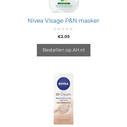
Nivea Visage P&N masker
0
€
2.05
v
a
n
5
Bestellen op AH.nl