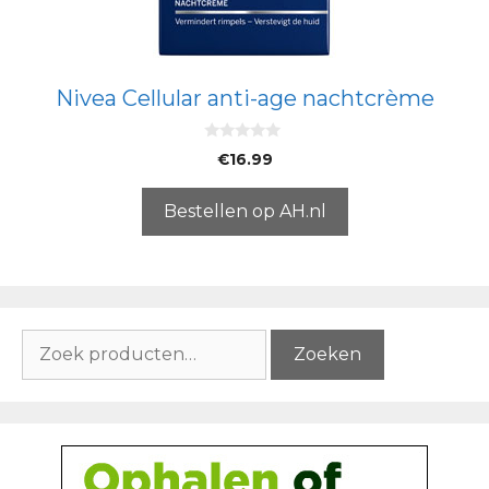
Nivea Cellular anti-age nachtcrème
0
€
16.99
v
a
n
5
Bestellen op AH.nl
Zoeken
Zoeken
naar: