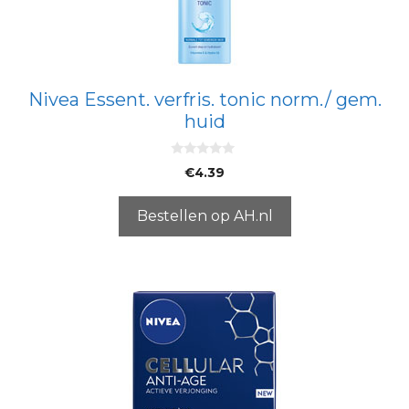
Nivea Essent. verfris. tonic norm./ gem.
huid
0
€
4.39
v
a
n
5
Bestellen op AH.nl