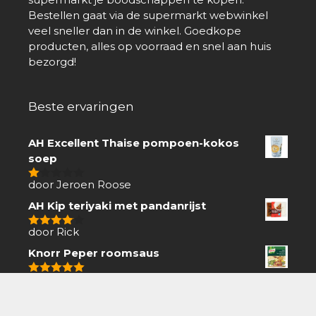
Bestellen gaat via de supermarkt webwinkel
veel sneller dan in de winkel. Goedkope
producten, alles op voorraad en snel aan huis
bezorgd!
Beste ervaringen
AH Excellent Thaise pompoen-kokos
soep
door Jeroen Roose
1
van
AH Kip teriyaki met pandanrijst
5
door Rick
4
van 5
Knorr Peper roomsaus
door Hennie
5
van 5