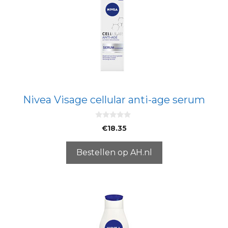
Nivea Visage cellular anti-age serum
0
€
18.35
v
a
n
5
Bestellen op AH.nl