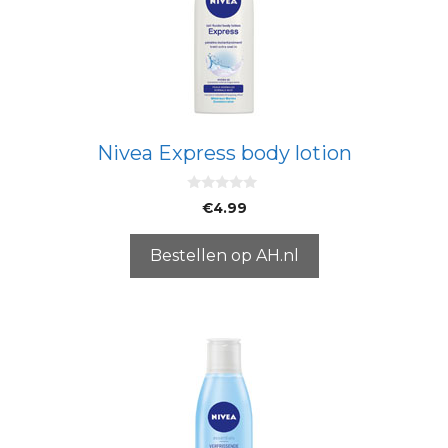
Nivea Express body lotion
0
€
4.99
v
a
n
5
Bestellen op AH.nl