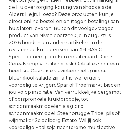
wij voor jou gevonden hebben. Extra handig is
de Huidverzorging korting van shops als de
Albert Heijn. Hoezo? Deze producten kun je
direct online bestellen en (tegen betaling) aan
huis laten leveren. Buiten dit veelgevraagde
product van Nivea doorzoek je in augustus
2026 honderden andere artikelen in de
reclame. Je kunt denken aan AH BASIC
Sperziebonen gebroken en uiteraard Dorset
Cereals simply fruity muesli. Ook alles voor een
heerlijke Gekruide slavinken met quinoa-
bloemkool-salade zijn altijd wel ergens
voordelig te krijgen. Spar of Troefmarkt bieden
jou volop inspiratie. Van verrukkelijke bergamot
of oorspronkele kruidbroodje, tot
schoonmaakmiddelen als glorix
schoonmaakmiddel, Steenbrugge Tripel pils of
wijnmaker Seidelberg Estate. Wil jij ook
voordelige Vital soja nachtcreme multi active