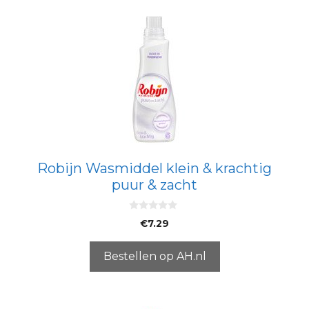
Robijn Wasmiddel klein & krachtig
puur & zacht
0
€
7.29
v
a
n
5
Bestellen op AH.nl