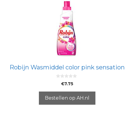
Robijn Wasmiddel color pink sensation
0
€
7.75
v
a
n
5
Bestellen op AH.nl