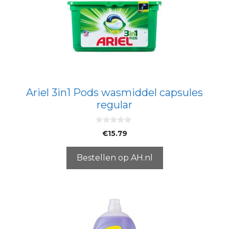
Ariel 3in1 Pods wasmiddel capsules
regular
0
€
15.79
v
a
n
5
Bestellen op AH.nl