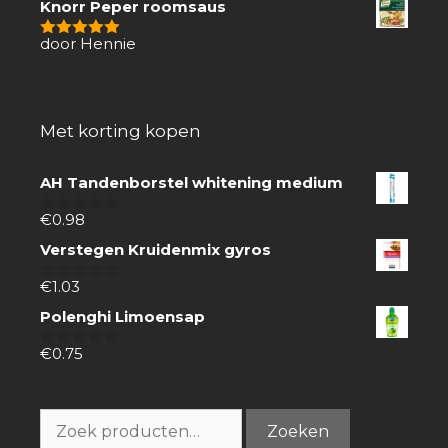
Knorr Peper roomsaus
door Hennie
5
van 5
Met korting kopen
AH Tandenborstel whitening medium
€
0.98
0
van
Verstegen Kruidenmix gyros
5
€
1.03
0
van
Polenghi Limoensap
5
€
0.75
0
van
5
Zoeken
Zoeken
naar: