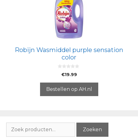
Robijn Wasmiddel purple sensation
color
0
€
19.99
v
a
n
5
Bestellen op AH.nl
Zoeken
Zoeken
naar: