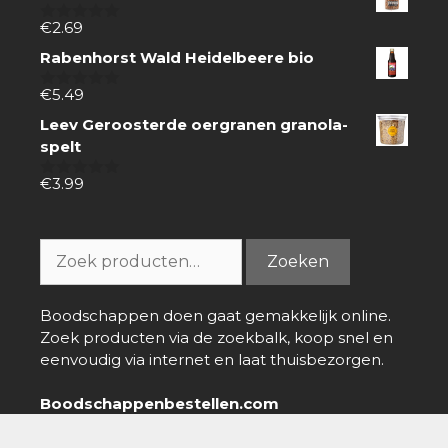
€
2.69
0
van
Rabenhorst Wald Heidelbeere bio
5
€
5.49
0
van
Leev Geroosterde oergranen granola-
5
spelt
€
3.99
0
van
5
Zoeken
Zoeken
naar:
Boodschappen doen gaat gemakkelijk online.
Zoek producten via de zoekbalk, koop snel en
eenvoudig via internet en laat thuisbezorgen.
Boodschappenbestellen.com
info@boodschappenbestellen.com