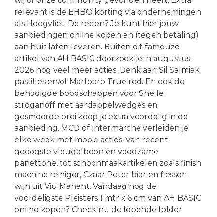
wij of onze community gevonden heeft. Extra
relevant is de EHBO korting via ondernemingen
als Hoogvliet. De reden? Je kunt hier jouw
aanbiedingen online kopen en (tegen betaling)
aan huis laten leveren. Buiten dit fameuze
artikel van AH BASIC doorzoek je in augustus
2026 nog veel meer acties. Denk aan Sil Salmiak
pastilles en/of Marlboro True red. En ook de
benodigde boodschappen voor Snelle
stroganoff met aardappelwedges en
gesmoorde prei koop je extra voordelig in de
aanbieding. MCD of Intermarche verleiden je
elke week met mooie acties. Van recent
geoogste vleugelboon en voedzame
panettone, tot schoonmaakartikelen zoals finish
machine reiniger, Czaar Peter bier en flessen
wijn uit Viu Manent. Vandaag nog de
voordeligste Pleisters 1 mtr x 6 cm van AH BASIC
online kopen? Check nu de lopende folder