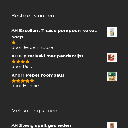
Beste ervaringen
AH Excellent Thaise pompoen-kokos
soep
door Jeroen Roose
1
van
AH Kip teriyaki met pandanrijst
5
door Rick
4
van 5
Knorr Peper roomsaus
door Hennie
5
van 5
Met korting kopen
AH Stevig spelt gesneden