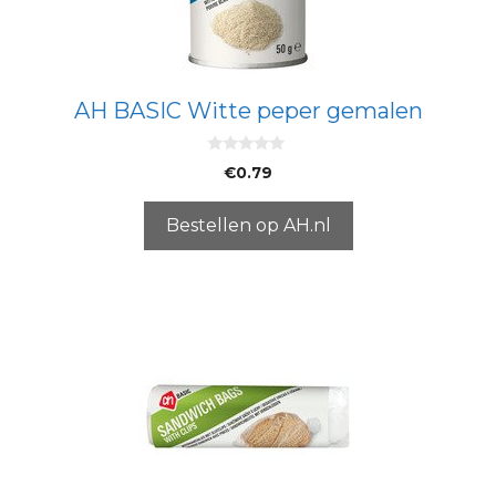
AH BASIC Witte peper gemalen
0
€
0.79
v
a
n
5
Bestellen op AH.nl