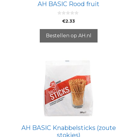
AH BASIC Rood fruit
0
€
2.33
v
a
n
5
Bestellen op AH.nl
AH BASIC Knabbelsticks (zoute
stokjes)