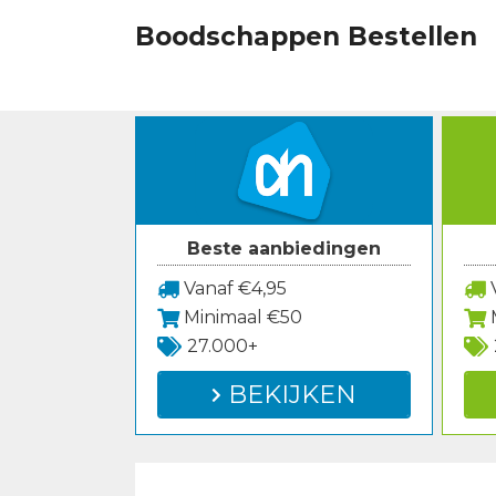
Spring
Boodschappen Bestellen
naar
inhoud
Beste aanbiedingen
Vanaf €4,95
V
Minimaal €50
27.000+
BEKIJKEN