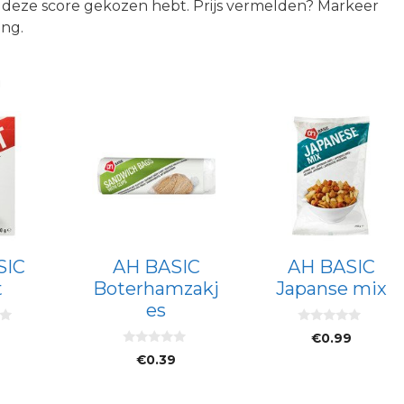
e deze score gekozen hebt. Prijs vermelden? Markeer
ing.
n
SIC
AH BASIC
AH BASIC
t
Boterhamzakj
Japanse mix
es
0
9
€
0.99
v
0
a
€
0.39
v
n
a
5
n
5