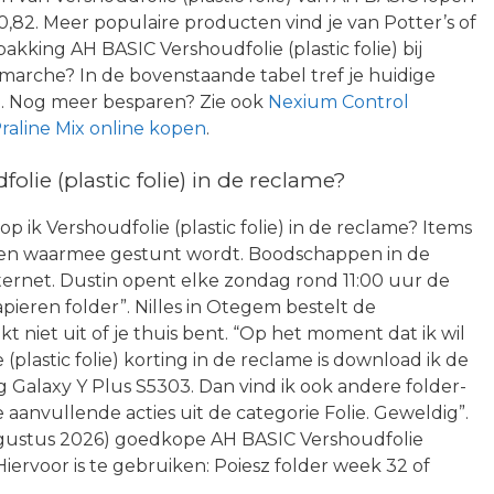
,82. Meer populaire producten vind je van Potter’s of
akking AH BASIC Vershoudfolie (plastic folie) bij
arche? In de bovenstaande tabel tref je huidige
n. Nog meer besparen? Zie ook
Nexium Control
Praline Mix online kopen
.
ie (plastic folie) in de reclame?
 ik Vershoudfolie (plastic folie) in de reclame? Items
ten waarmee gestunt wordt. Boodschappen in de
internet. Dustin opent elke zondag rond 11:00 uur de
apieren folder”. Nilles in Otegem bestelt de
t niet uit of je thuis bent. “Op het moment dat ik wil
plastic folie) korting in de reclame is download ik de
 Galaxy Y Plus S5303. Dan vind ik ook andere folder-
aanvullende acties uit de categorie Folie. Geweldig”.
ugustus 2026) goedkope AH BASIC Vershoudfolie
 Hiervoor is te gebruiken: Poiesz folder week 32 of
.