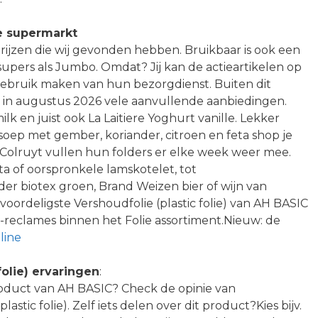
e supermarkt
rijzen die wij gevonden hebben. Bruikbaar is ook een
supers als Jumbo. Omdat? Jij kan de actieartikelen op
gebruik maken van hun bezorgdienst. Buiten dit
ij in augustus 2026 vele aanvullende aanbiedingen.
k en juist ook La Laitiere Yoghurt vanille. Lekker
ep met gember, koriander, citroen en feta shop je
Colruyt vullen hun folders er elke week weer mee.
a of oorspronkele lamskotelet, tot
r biotex groen, Brand Weizen bier of wijn van
ordeligste Vershoudfolie (plastic folie) van AH BASIC
-reclames binnen het Folie assortiment.Nieuw: de
line
folie) ervaringen
:
roduct van AH BASIC? Check de opinie van
stic folie). Zelf iets delen over dit product?Kies bijv.