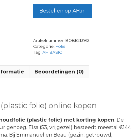
Bestellen op AH.nl
Artikelnummer:
BOBE213912
Categorie:
Folie
Tag:
AH BASIC
nformatie
Beoordelingen (0)
plastic folie) online kopen
oudfolie (plastic folie) met korting kopen
. De
r genoeg. Elsa (53, vrijgezel) besteedt meestal €144
rama. Bij Emmanuel en Beau (gezin, getrouwd,