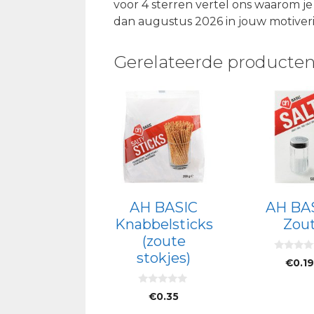
voor 4 sterren vertel ons waarom j
dan augustus 2026 in jouw motiver
Gerelateerde producte
AH BASIC
AH BA
Knabbelsticks
Zou
(zoute
stokjes)
0
€
0.1
v
a
n
0
5
€
0.35
v
a