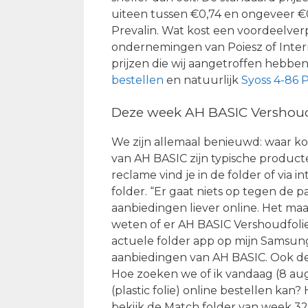
uiteen tussen €0,74 en ongeveer €0
Prevalin. Wat kost een voordeelverp
ondernemingen van Poiesz of Interm
prijzen die wij aangetroffen hebbe
bestellen
en natuurlijk
Syoss 4-86 
Deze week AH BASIC Vershoudfol
We zijn allemaal benieuwd: waar koop
van AH BASIC zijn typische produc
reclame vind je in de folder of via 
folder. “Er gaat niets op tegen de p
aanbiedingen liever online. Het maak
weten of er AH BASIC Vershoudfolie (
actuele folder app op mijn Samsung
aanbiedingen van AH BASIC. Ook de 
Hoe zoeken we of ik vandaag (8 a
(plastic folie) online bestellen kan?
bekijk de Match folder van week 32