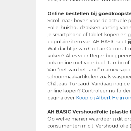
Online bestellen bij goedkoopst
Scroll naar boven voor de actuele p
Folie, huishoudzakken korting van 
je smartphone of tablet kopen en 
populaire item van AH BASIC spot j
Wat dacht je van Go-Tan Coconut mil
koken? Alles voor Regenboogpeenso
ook online met voordeel. Jumbo of 
Van “net van het land” mamey sapot
schoonmaakartikelen zoals waspoede
Château Turcaud. Vandaag nog de vo
online kopen? Controleer nu folder
pagina over
Koop bij Albert Heijn on
AH BASIC Vershoudfolie (plastic 
Op welke manier waardeer jij dit p
consumenten m.b.t. Vershoudfolie (pla