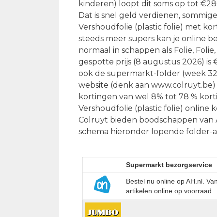
kinderen) loopt dit soms op tot €2
Dat is snel geld verdienen, sommig
Vershoudfolie (plastic folie) met ko
steeds meer supers kan je online bes
normaal in schappen als Folie, Foli
gespotte prijs (8 augustus 2026) is 
ook de supermarkt-folder (week 32)
website (denk aan www.colruyt.be) 
kortingen van wel 8% tot 78 % korti
Vershoudfolie (plastic folie) onlin
Colruyt bieden boodschappen van AH
schema hieronder lopende folder-ac
Supermarkt bezorgservice
Bestel nu online op AH.nl. V
artikelen online op voorraad