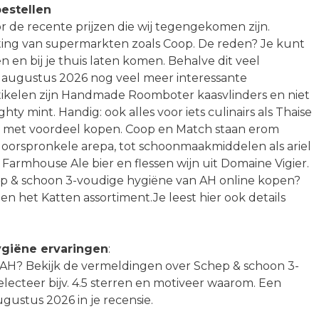
estellen
r de recente prijzen die wij tegengekomen zijn.
orting van supermarkten zoals Coop. De reden? Je kunt
 en bij je thuis laten komen. Behalve dit veel
n augustus 2026 nog veel meer interessante
rtikelen zijn Handmade Roomboter kaasvlinders en niet
y mint. Handig: ook alles voor iets culinairs als Thaise
k met voordeel kopen. Coop en Match staan erom
oorspronkele arepa, tot schoonmaakmiddelen als ariel
 Farmhouse Ale bier en flessen wijn uit Domaine Vigier.
p & schoon 3-voudige hygiëne van AH online kopen?
n het Katten assortiment.Je leest hier ook details
giëne ervaringen
:
an AH? Bekijk de vermeldingen over Schep & schoon 3-
Selecteer bijv. 4.5 sterren en motiveer waarom. Een
ustus 2026 in je recensie.