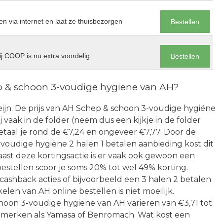
en via internet en laat ze thuisbezorgen
Bestellen
j COOP is nu extra voordelig
Bestellen
p & schoon 3-voudige hygiëne van AH?
 Heijn. De prijs van AH Schep & schoon 3-voudige hygiëne
rij vaak in de folder (neem dus een kijkje in de folder
taal je rond de €7,24 en ongeveer €7,77. Door de
oudige hygiëne 2 halen 1 betalen aanbieding kost dit
aast deze kortingsactie is er vaak ook gewoon een
bestellen scoor je soms 20% tot wel 49% korting.
cashback acties of bijvoorbeeld een 3 halen 2 betalen
len van AH online bestellen is niet moeilijk.
hoon 3-voudige hygiëne van AH variëren van €3,71 tot
aar merken als Yamasa of Benromach. Wat kost een