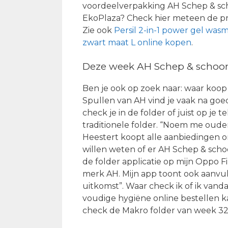
voordeelverpakking AH Schep & sch
EkoPlaza? Check hier meteen de pr
Zie ook
Persil 2-in-1 power gel was
zwart maat L online kopen
.
Deze week AH Schep & schoon 
Ben je ook op zoek naar: waar koop
Spullen van AH vind je vaak na goe
check je in de folder of juist op je
traditionele folder. “Noem me ouderw
Heestert koopt alle aanbiedingen onl
willen weten of er AH Schep & schoo
de folder applicatie op mijn Oppo Fi
merk AH. Mijn app toont ook aanvul
uitkomst”. Waar check ik of ik van
voudige hygiëne online bestellen ka
check de Makro folder van week 32