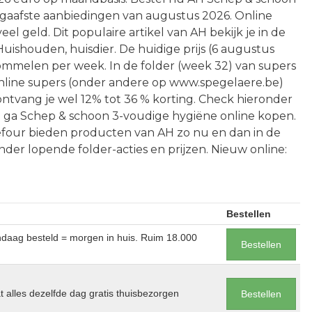
 gaafste aanbiedingen van augustus 2026. Online
l geld. Dit populaire artikel van AH bekijk je in de
uishouden, huisdier. De huidige prijs (6 augustus
chommelen per week. In de folder (week 32) van supers
 online supers (onder andere op www.spegelaere.be)
ontvang je wel 12% tot 36 % korting. Check hieronder
 ga Schep & schoon 3-voudige hygiëne online kopen.
refour bieden producten van AH zo nu en dan in de
nder lopende folder-acties en prijzen. Nieuw online:
Bestellen
andaag besteld = morgen in huis. Ruim 18.000
Bestellen
at alles dezelfde dag gratis thuisbezorgen
Bestellen