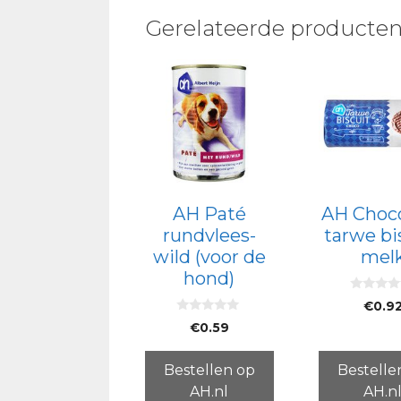
Gerelateerde producte
AH Paté
AH Choc
rundvlees-
tarwe bi
wild (voor de
mel
hond)
0
€
0.9
v
0
a
€
0.59
v
n
a
5
n
5
Bestellen op
Bestelle
AH.nl
AH.n