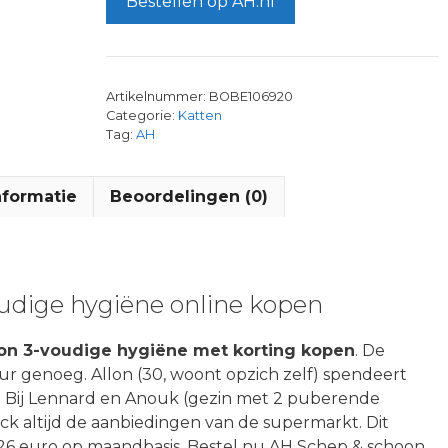
Bestellen op AH.nl
Artikelnummer:
BOBE106920
Categorie:
Katten
Tag:
AH
nformatie
Beoordelingen (0)
udige hygiëne online kopen
on 3-voudige hygiëne met korting kopen
. De
ur genoeg. Allon (30, woont opzich zelf) spendeert
k. Bij Lennard en Anouk (gezin met 2 puberende
eck altijd de aanbiedingen van de supermarkt. Dit
26 euro op maandbasis. Bestel nu AH Schep & schoon