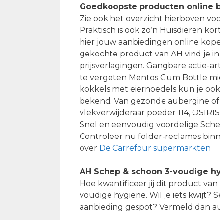
Goedkoopste producten online b
Zie ook het overzicht hierboven voo
Praktisch is ook zo’n Huisdieren k
hier jouw aanbiedingen online kopen
gekochte product van AH vind je i
prijsverlagingen. Gangbare actie-a
te vergeten Mentos Gum Bottle might
kokkels met eiernoedels kun je oo
bekend. Van gezonde aubergine of 
vlekverwijderaar poeder 114, OSIRIS
Snel en eenvoudig voordelige Sche
Controleer nu folder-reclames binne
over
De Carrefour supermarkten
AH Schep & schoon 3-voudige hy
Hoe kwantificeer jij dit product v
voudige hygiëne. Wil je iets kwijt? 
aanbieding gespot? Vermeld dan aug