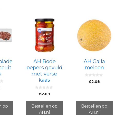
n
olade
AH Rode
AH Galia
scuit
pepers gevuld
meloen
k
met verse
kaas
0
€
2.08
v
a
2
n
0
5
€
2.89
v
a
n
5
n op
Bestellen op
Bestellen op
l
AH.nl
AH.nl