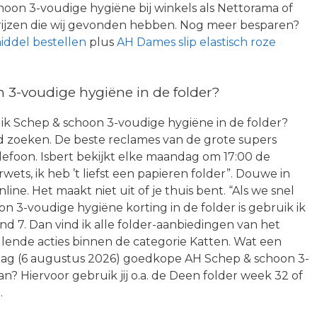
oon 3-voudige hygiëne bij winkels als Nettorama of
ijzen die wij gevonden hebben. Nog meer besparen?
middel bestellen
plus
AH Dames slip elastisch roze
3-voudige hygiëne in de folder?
 ik Schep & schoon 3-voudige hygiëne in de folder?
d zoeken. De beste reclames van de grote supers
 telefoon. Isbert bekijkt elke maandag om 17:00 de
ets, ik heb ’t liefst een papieren folder”. Douwe in
ine. Het maakt niet uit of je thuis bent. “Als we snel
n 3-voudige hygiëne korting in de folder is gebruik ik
nd 7. Dan vind ik alle folder-aanbiedingen van het
lende acties binnen de categorie Katten. Wat een
daag (6 augustus 2026) goedkope AH Schep & schoon 3-
n? Hiervoor gebruik jij o.a. de Deen folder week 32 of
.