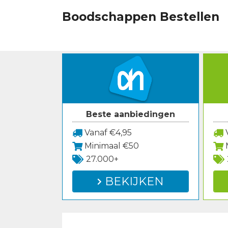
Spring
Boodschappen Bestellen
naar
inhoud
Beste aanbiedingen
Vanaf €4,95
V
Minimaal €50
27.000+
BEKIJKEN