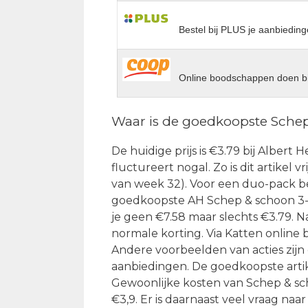
Bestel bij PLUS je aanbieding
Online boodschappen doen bi
Waar is de goedkoopste Sche
De huidige prijs is €3.79 bij Albert
fluctureert nogal. Zo is dit artikel v
van week 32). Voor een duo-pack be
goedkoopste AH Schep & schoon 3-v
je geen €7.58 maar slechts €3.79. N
normale korting. Via Katten online 
Andere voorbeelden van acties zijn 
aanbiedingen. De goedkoopste artike
Gewoonlijke kosten van Schep & sc
€3,9. Er is daarnaast veel vraag n