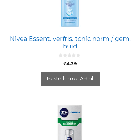
Nivea Essent. verfris. tonic norm./ gem.
huid
0
€
4.39
v
a
n
5
Bestellen op AH.nl