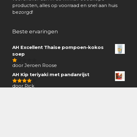
producten, alles op voorraad en snel aan huis
bezorgd!
Beste ervaringen
AH Excellent Thaise pompoen-kokos
soep
door Jeroen Roose
1
van
AH Kip teriyaki met pandanrijst
5
door Rick
4
van 5
Knorr Peper roomsaus
door Hennie
5
van 5
Met korting kopen