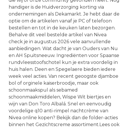
die wij of onze community gevonden heeft. Nog
handiger is de Huidverzorging korting via
ondernemingen als Dekamarkt. Je hebt daar de
optie om de artikelen vanaf je PC of telefoon
bestellen en tot in de keuken laten bezorgen.
Behalve dit veel bestelde artikel van Nivea
check je in augustus 2026 vele aanvullende
aanbiedingen. Wat dacht je van Ouders van Nu
en AH Spuitsneeuw. Ingrediënten voor Spaanse
rundvleesstoofschotel kun je extra voordelig in
huis halen. Deen en Spegelaere bieden iedere
week veel acties. Van recent geoogste djamboe
bol of orginele kaiserbroodje, maar ook
schoonmaakspul als sebamed
schoonmaakmiddelen, Wispe Wit biertjes en
wijn van Don Toro Albalá. Snel en eenvoudig
voordelige q10 anti-rimpel nachtcrème van
Nivea online kopen? Bekijk dan de folder-acties
binnen het Gezichtscreme assortiment.Lees ook