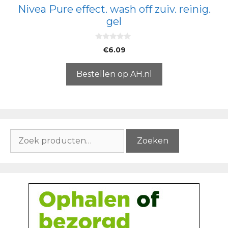
Nivea Pure effect. wash off zuiv. reinig.
gel
0
€
6.09
v
a
n
5
Bestellen op AH.nl
Zoeken
Zoeken
naar: