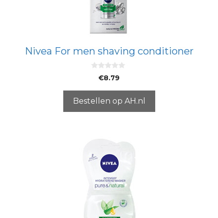
Nivea For men shaving conditioner
0
€
8.79
v
a
n
5
Bestellen op AH.nl