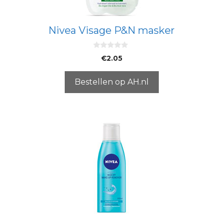
Nivea Visage P&N masker
0
€
2.05
v
a
n
5
Bestellen op AH.nl